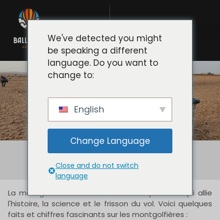
We've detected you might
be speaking a different
language. Do you want to
change to:
faits et chiffres
English
Change Language
Close and do not switch
language
La montgolfière est une aventure captivante qui allie
l'histoire, la science et le frisson du vol. Voici quelques
faits et chiffres fascinants sur les montgolfières :