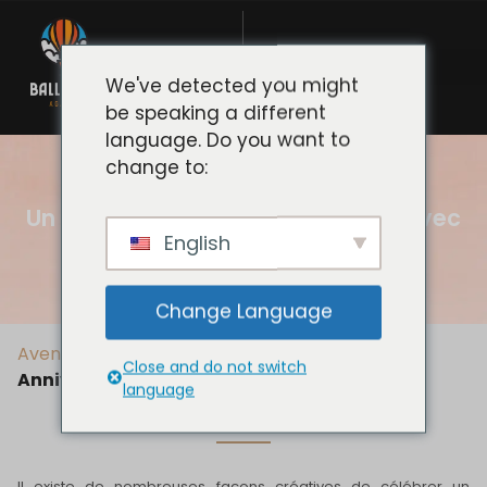
We've detected you might
be speaking a different
language. Do you want to
change to:
Un cadeau d'anniversaire unique avec
Agadir Ballooning Adventure
English
Change Language
Aventure en montgolfière à Agadir
>
Exclusif
>
Close and do not switch
Anniversaire
language
Il existe de nombreuses façons créatives de célébrer un